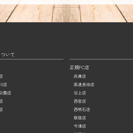
について
店
正規FC店
店
兵庫店
川店
高速長田店
公園店
谷上店
店
西宮店
店
西明石店
板宿店
今津店