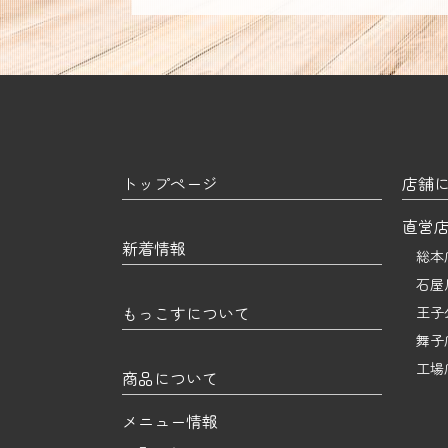
トップページ
店舗
直営
新着情報
総本
石屋
もっこすについて
王子
舞子
工場
商品について
メニュー情報